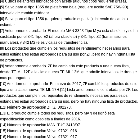
[4] Cubos delanteros lubricados con aceite (algunos tipos requieren grasa).
[5] Salvo para el tipo 1355 de plataforma baja (requiere aceite SAE 75W-90).
Intervalo de cambio estándar.
[6] Salvo para el tipo 1356 (requiere producto especial). Intervalo de cambio
estándar.
[7] Anteriormente aprobado. El modelo MAN 3343 Tipo M ya está obsoleto y se ha
sustituido por el 341 Tipo E2 (ahora obsoleto) y 341 Tipo Z2 (transmisiones
manuales), y 342 M2 (ejes y cajas de transferencia).
[8] Los productos que cumplen los requisitos de rendimiento necesarios para
estos estándares están aprobados para su uso por ZF, pero no hay ninguna lista
de productos.
[9] Anteriormente aprobado. ZF ha cambiado este producto a una nueva lista,
desde TE-ML 12E a la clase nueva TE-ML 12M, que admite intervalos de drenaje
más prolongados.
[10] Anteriormente aprobado. En marzo de 2017, ZF cambió los productos de este
tipo a una clase nueva: TE-ML 17H.[11] Lista anteriormente controlada por ZF. Los
productos que cumplen los requisitos de rendimiento necesarios para estos
estándares están aprobados para su uso, pero no hay ninguna lista de productos.
[12] Número de aprobación ZF: ZF002273.
[13] El producto cumple todos los requisitos, pero MAN designó esta
especificación como obsoleta a finales de 2016.
[14] Número de aprobación MAN: TUC 3418/97.
[15] Número de aprobación Volvo: 97321-016.
[16] Número de aprobación Volvo: 97321-017.