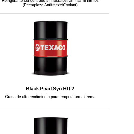
Refrigerante concentrado sin fosfatos, aminas ni nitritos
(Reemplaza Antifreeze/Coolant)
Black Pearl Syn HD 2
Grasa de alto rendimiento para temperatura extrema