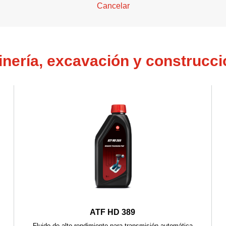
Cancelar
inería, excavación y construcci
ATF HD 389
Fluido de alto rendimiento para transmisión automática