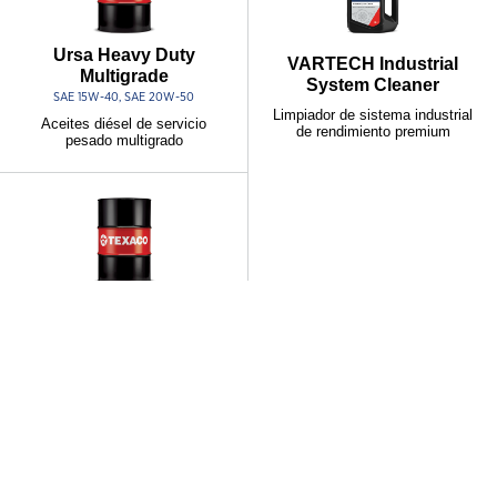
Ursa Heavy Duty
VARTECH Industrial
Multigrade
System Cleaner
Conectemos
SAE 15W-40, SAE 20W-50
Limpiador de sistema industrial
Aceites diésel de servicio
de rendimiento premium
pesado multigrado
Conectemos
Way Lubricant X
68, 100, 220, 320
Lubricante oblicuo de
rendimiento eficiente para
herramientas